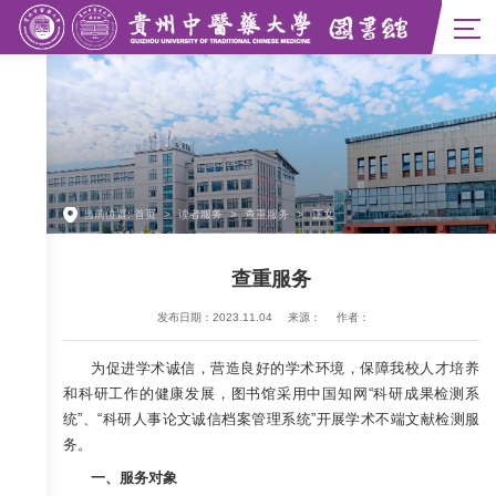
馆长信箱
当前位置:
首页
>
读者服务
>
查重服务
>
正文
馆藏资源
资源导航
试用资源
查重服务
OA资源
发布日期：2023.11.04
来源：
作者：
为促进学术诚信，营造良好的学术环境，保障我校人才培养
和科研工作的健康发展，图书馆采用中国知网“科研成果检测系
统”、“科研人事论文诚信档案管理系统”开展学术不端文献检测服
务。
一、服务对象