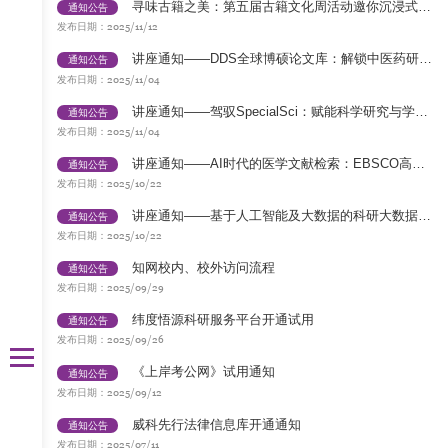
寻味古籍之美：第五届古籍文化周活动邀你沉浸式参与
通知公告
2025/11/12
发布日期：
讲座通知——DDS全球博硕论文库：解锁中医药研究的国际新视野！
通知公告
2025/11/04
发布日期：
讲座通知——驾驭SpecialSci：赋能科学研究与学科交叉创新
通知公告
2025/11/04
发布日期：
讲座通知——AI时代的医学文献检索：EBSCO高级攻略
通知公告
2025/10/22
发布日期：
讲座通知——基于人工智能及大数据的科研大数据系统赋能科研
通知公告
2025/10/22
发布日期：
知网校内、校外访问流程
通知公告
2025/09/29
发布日期：
纬度悟源科研服务平台开通试用
通知公告
2025/09/26
发布日期：
《上岸考公网》试用通知
通知公告
2025/09/12
发布日期：
威科先行法律信息库开通通知
通知公告
2025/07/11
发布日期：