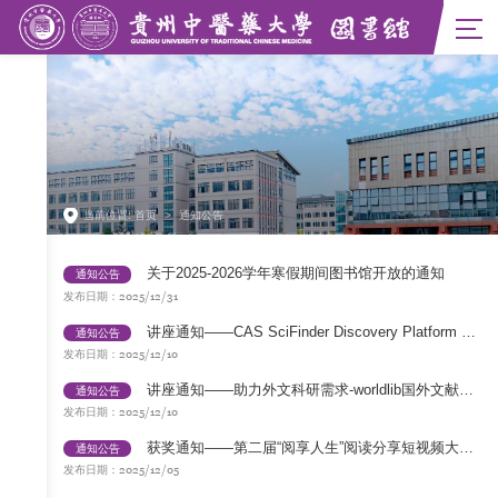
馆长信箱
当前位置:
首页
>
通知公告
馆藏资源
资源导航
试用资源
关于2025-2026学年寒假期间图书馆开放的通知
通知公告
OA资源
2025/12/31
发布日期：
讲座通知——CAS SciFinder Discovery Platform 助力高效检索医药信息
通知公告
2025/12/10
发布日期：
讲座通知——助力外文科研需求-worldlib国外文献整合平台
通知公告
2025/12/10
发布日期：
获奖通知——第二届“阅享人生”阅读分享短视频大赛圆满落幕
通知公告
2025/12/05
发布日期：